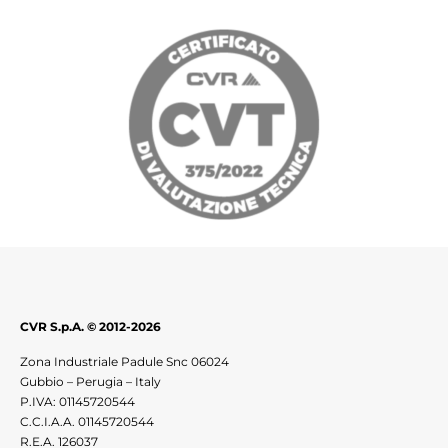
CVR S.p.A. © 2012-2026
Zona Industriale Padule Snc 06024
Gubbio – Perugia – Italy
P.IVA: 01145720544
C.C.I.A.A. 01145720544
R.E.A. 126037