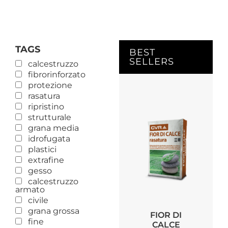
TAGS
BEST
SELLERS
calcestruzzo
fibrorinforzato
protezione
rasatura
ripristino
strutturale
grana media
idrofugata
plastici
extrafine
gesso
calcestruzzo
armato
civile
grana grossa
FIOR DI
fine
CALCE