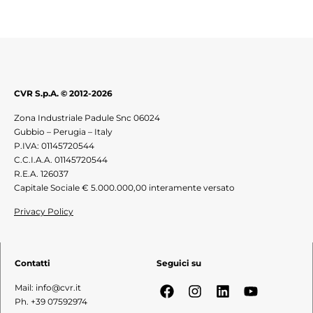
CVR S.p.A. © 2012-2026
Zona Industriale Padule Snc 06024
Gubbio – Perugia – Italy
P.IVA: 01145720544
C.C.I.A.A. 01145720544
R.E.A. 126037
Capitale Sociale € 5.000.000,00 interamente versato
Privacy Policy
Contatti
Seguici su
Mail: info@cvr.it
Ph. +39 07592974