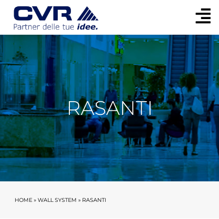
RASANTI
HOME
»
WALL SYSTEM
»
RASANTI