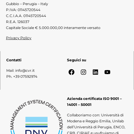
Gubbio – Perugia – Italy
P.IVA: 01145720544
C.C.I.A.A. 01145720544
R.E.A. 126037
Capitale Sociale € 5.000.000,00 interamente versato
Privacy Policy
Contatti
Seguici su
Mail: info@cvr.it
Ph. +39 07592974
Azienda certificata ISO 9001 –
14001 – 50001
Collaboriamo con: Università di
Modena e Reggio Emilia, Unilab
dell’Università di Perugia, ENCO,
CRB, CIRIAF e usufruiamo di