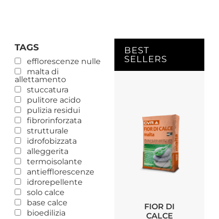
TAGS
BEST
SELLERS
efflorescenze nulle
malta di
allettamento
stuccatura
pulitore acido
pulizia residui
fibrorinforzata
strutturale
idrofobizzata
alleggerita
termoisolante
antiefflorescenze
idrorepellente
solo calce
base calce
FIOR DI
bioedilizia
CALCE