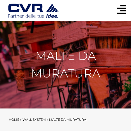
MALTE DA
MURATURA
HOME
»
WALL SYSTEM
»
MALTE DA MURATURA