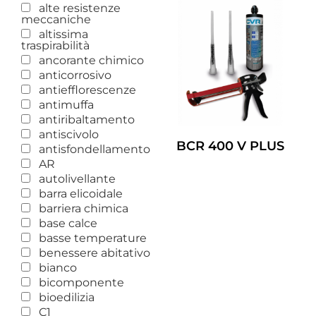
alte resistenze
meccaniche
altissima
traspirabilità
ancorante chimico
anticorrosivo
antiefflorescenze
antimuffa
antiribaltamento
antiscivolo
BCR 400 V PLUS
antisfondellamento
AR
Leggi Tutto
autolivellante
barra elicoidale
barriera chimica
base calce
basse temperature
benessere abitativo
bianco
bicomponente
bioedilizia
C1