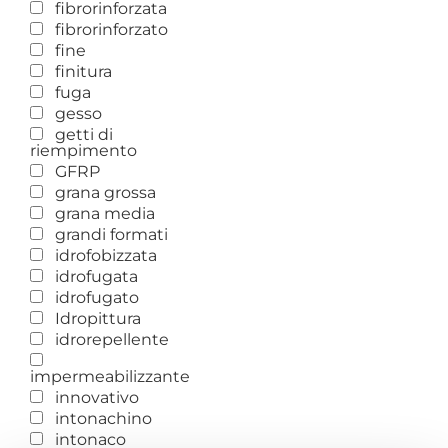
fibrorinforzata
fibrorinforzato
fine
finitura
fuga
gesso
getti di
riempimento
GFRP
grana grossa
grana media
grandi formati
idrofobizzata
idrofugata
idrofugato
Idropittura
idrorepellente
impermeabilizzante
innovativo
intonachino
intonaco