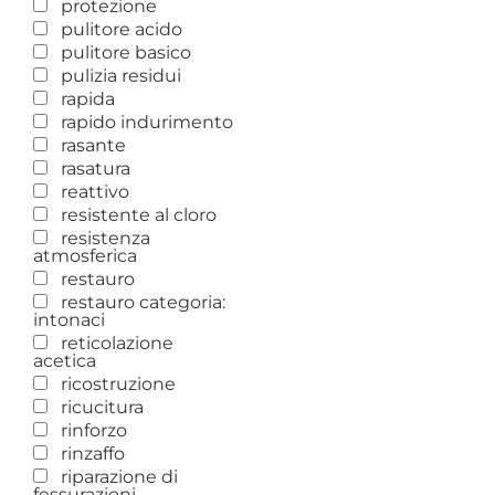
protezione
pulitore acido
pulitore basico
pulizia residui
rapida
rapido indurimento
rasante
rasatura
reattivo
resistente al cloro
resistenza
atmosferica
restauro
restauro categoria:
intonaci
reticolazione
acetica
ricostruzione
ricucitura
rinforzo
rinzaffo
riparazione di
fessurazioni