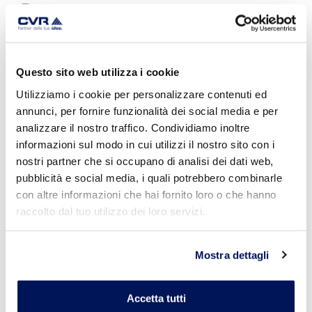
intonaco
strutturale
isolante
lattice multiuso
lavabile
Questo sito web utilizza i cookie
legante
legante per
Utilizziamo i cookie per personalizzare contenuti ed
massetto
annunci, per fornire funzionalità dei social media e per
leggero
analizzare il nostro traffico. Condividiamo inoltre
livellare murature
informazioni sul modo in cui utilizzi il nostro sito con i
macroporoso
nostri partner che si occupano di analisi dei dati web,
malta
malta di
pubblicità e social media, i quali potrebbero combinarle
allettamento
con altre informazioni che hai fornito loro o che hanno
malta fine
raccolto dal tuo utilizzo dei loro servizi.
massetto
minerale
monocomponente
Mostra dettagli
multifunzione
multiuso
muratura
Accetta tutti
naturale