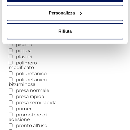
opaco
osmotico
Personalizza
ottima adesione al
sottofondo
passivante
Rifiuta
pavimenti
permeabilità
piscina
pittura
plastici
polimero
modificato
poliuretanico
poliuretanico
bituminosa
presa normale
presa rapida
presa semi rapida
primer
promotore di
adesione
pronto all'uso