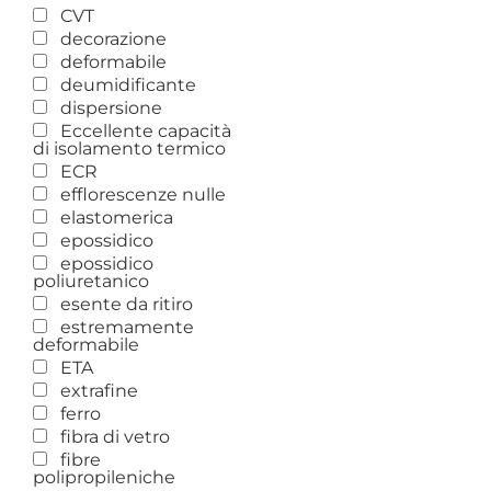
CVT
decorazione
deformabile
deumidificante
dispersione
Eccellente capacità
di isolamento termico
ECR
efflorescenze nulle
elastomerica
epossidico
epossidico
poliuretanico
esente da ritiro
estremamente
deformabile
ETA
extrafine
ferro
fibra di vetro
fibre
polipropileniche