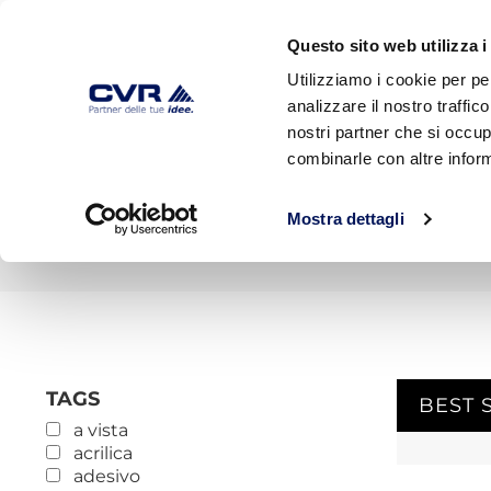
Questo sito web utilizza i
Utilizziamo i cookie per pe
analizzare il nostro traffic
HOME
AZIENDA
PRODOTTI
nostri partner che si occup
combinarle con altre inform
This widget only works on shop and category pages.
Mostra dettagli
HOME
»
CALCESTRUZZO CELLULARE
TAGS
BEST 
a vista
acrilica
adesivo