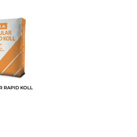
R RAPID KOLL
Leggi Tutto