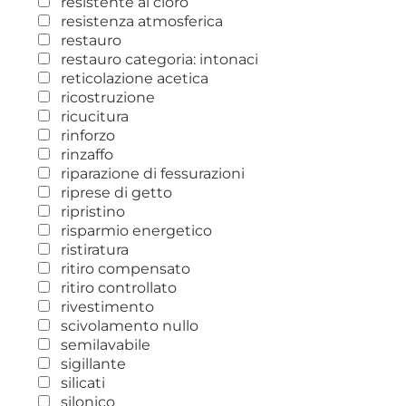
resistente al cloro
resistenza atmosferica
restauro
restauro categoria: intonaci
reticolazione acetica
ricostruzione
ricucitura
rinforzo
rinzaffo
riparazione di fessurazioni
riprese di getto
ripristino
risparmio energetico
ristiratura
ritiro compensato
ritiro controllato
rivestimento
scivolamento nullo
semilavabile
sigillante
silicati
silonico