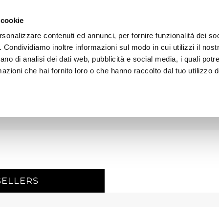
 cookie
rsonalizzare contenuti ed annunci, per fornire funzionalità dei so
o. Condividiamo inoltre informazioni sul modo in cui utilizzi il nostr
AREA DOWNLOAD
TECNOLOGIA E AMBIENTE
REF
ano di analisi dei dati web, pubblicità e social media, i quali pot
azioni che hai fornito loro o che hanno raccolto dal tuo utilizzo de
SELLERS