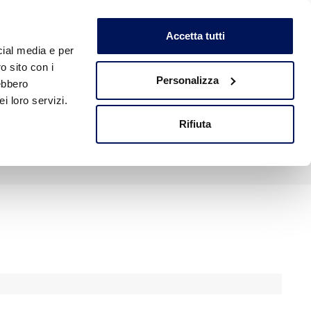
Accetta tutti
cial media e per
o sito con i
ERENZE
CONTATTI
NEWS ED EVENTI
Personalizza
rebbero
i loro servizi.
Rifiuta