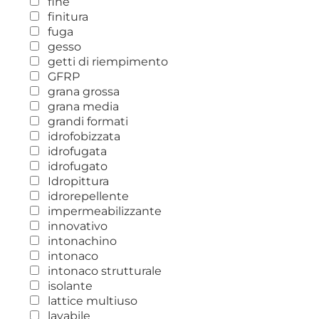
fine
finitura
fuga
gesso
getti di riempimento
GFRP
grana grossa
grana media
grandi formati
idrofobizzata
idrofugata
idrofugato
Idropittura
idrorepellente
impermeabilizzante
innovativo
intonachino
intonaco
intonaco strutturale
isolante
lattice multiuso
lavabile