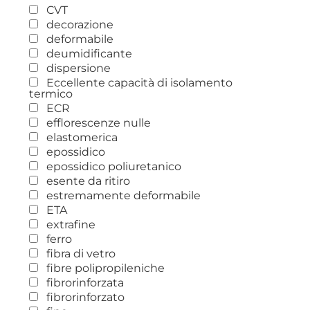
CVT
decorazione
deformabile
deumidificante
dispersione
Eccellente capacità di isolamento
termico
ECR
efflorescenze nulle
elastomerica
epossidico
epossidico poliuretanico
esente da ritiro
estremamente deformabile
ETA
extrafine
ferro
fibra di vetro
fibre polipropileniche
fibrorinforzata
fibrorinforzato