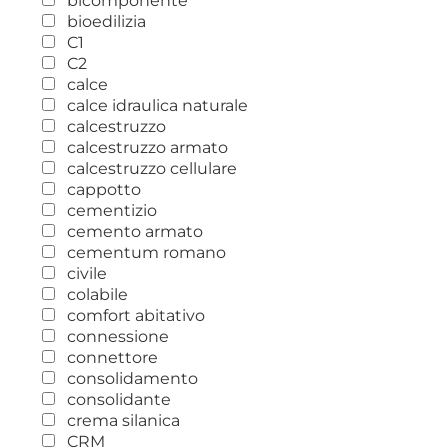
bicomponente
bioedilizia
C1
C2
calce
calce idraulica naturale
calcestruzzo
calcestruzzo armato
calcestruzzo cellulare
cappotto
cementizio
cemento armato
cementum romano
civile
colabile
comfort abitativo
connessione
connettore
consolidamento
consolidante
crema silanica
CRM