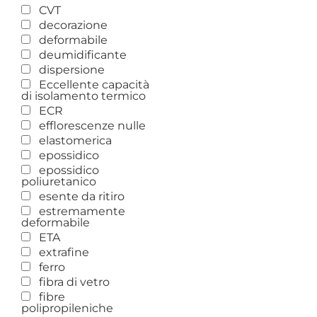
CVT
decorazione
deformabile
deumidificante
dispersione
Eccellente capacità
di isolamento termico
ECR
efflorescenze nulle
elastomerica
epossidico
epossidico
poliuretanico
esente da ritiro
estremamente
deformabile
ETA
extrafine
ferro
fibra di vetro
fibre
polipropileniche