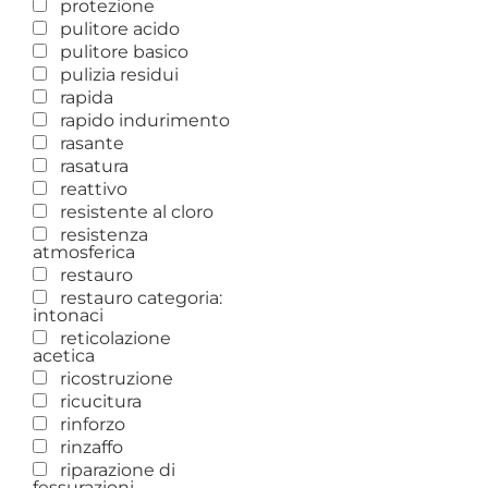
protezione
pulitore acido
pulitore basico
pulizia residui
rapida
rapido indurimento
rasante
rasatura
reattivo
resistente al cloro
resistenza
atmosferica
restauro
restauro categoria:
intonaci
reticolazione
acetica
ricostruzione
ricucitura
rinforzo
rinzaffo
riparazione di
fessurazioni