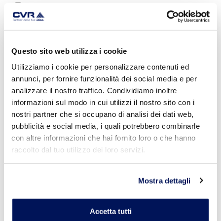
intonaco
strutturale
isolante
lattice multiuso
lavabile
Questo sito web utilizza i cookie
legante
legante per
Utilizziamo i cookie per personalizzare contenuti ed
massetto
annunci, per fornire funzionalità dei social media e per
leggero
analizzare il nostro traffico. Condividiamo inoltre
livellare murature
informazioni sul modo in cui utilizzi il nostro sito con i
macroporoso
nostri partner che si occupano di analisi dei dati web,
malta
malta di
pubblicità e social media, i quali potrebbero combinarle
allettamento
con altre informazioni che hai fornito loro o che hanno
malta fine
raccolto dal tuo utilizzo dei loro servizi.
massetto
minerale
monocomponente
Mostra dettagli
multifunzione
multiuso
muratura
Accetta tutti
naturale