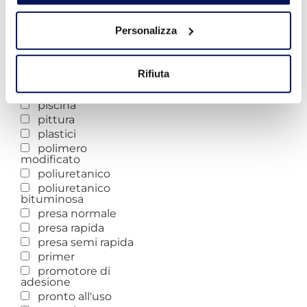
opaco
osmotico
Personalizza
ottima adesione al
sottofondo
passivante
Rifiuta
pavimenti
permeabilità
piscina
pittura
plastici
polimero
modificato
poliuretanico
poliuretanico
bituminosa
presa normale
presa rapida
presa semi rapida
primer
promotore di
adesione
pronto all'uso