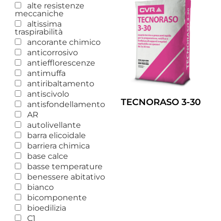
alte resistenze
meccaniche
altissima
traspirabilità
ancorante chimico
anticorrosivo
antiefflorescenze
antimuffa
antiribaltamento
antiscivolo
TECNORASO 3-30
antisfondellamento
AR
Leggi Tutto
autolivellante
barra elicoidale
barriera chimica
base calce
basse temperature
benessere abitativo
bianco
bicomponente
bioedilizia
C1