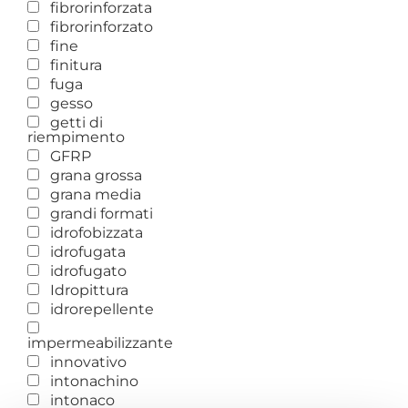
fibrorinforzata
fibrorinforzato
fine
finitura
fuga
gesso
getti di
riempimento
GFRP
grana grossa
grana media
grandi formati
idrofobizzata
idrofugata
idrofugato
Idropittura
idrorepellente
impermeabilizzante
innovativo
intonachino
intonaco