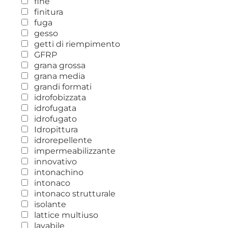
fine
finitura
fuga
gesso
getti di riempimento
GFRP
grana grossa
grana media
grandi formati
idrofobizzata
idrofugata
idrofugato
Idropittura
idrorepellente
impermeabilizzante
innovativo
intonachino
intonaco
intonaco strutturale
isolante
lattice multiuso
lavabile