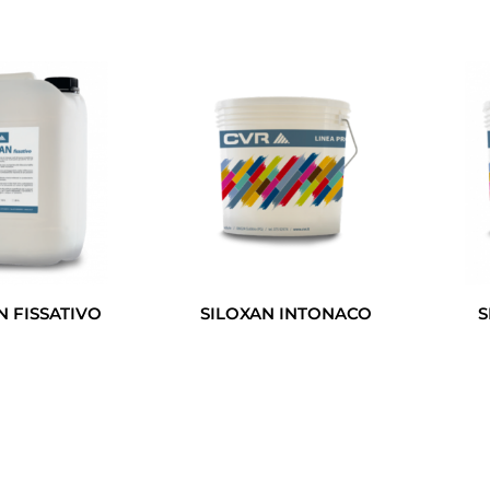
N FISSATIVO
SILOXAN INTONACO
S
Leggi Tutto
Leggi Tutto