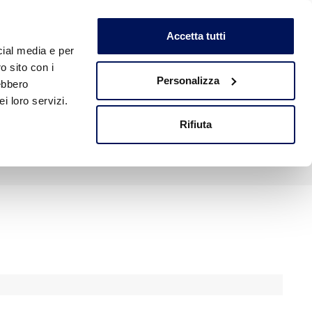
Accetta tutti
cial media e per
o sito con i
ERENZE
CONTATTI
NEWS ED EVENTI
Personalizza
rebbero
i loro servizi.
Rifiuta