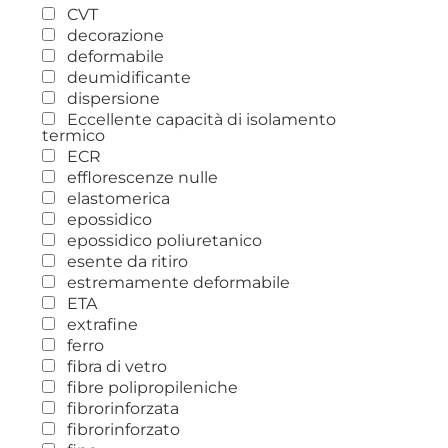
CVT
decorazione
deformabile
deumidificante
dispersione
Eccellente capacità di isolamento
termico
ECR
efflorescenze nulle
elastomerica
epossidico
epossidico poliuretanico
esente da ritiro
estremamente deformabile
ETA
extrafine
ferro
fibra di vetro
fibre polipropileniche
fibrorinforzata
fibrorinforzato