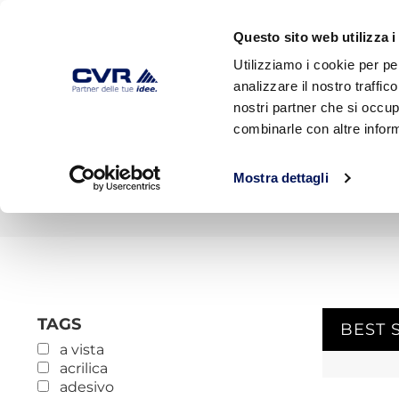
Questo sito web utilizza i
Utilizziamo i cookie per pe
analizzare il nostro traffic
HOME
AZIENDA
PRODOTTI
nostri partner che si occup
combinarle con altre inform
This widget only works on shop and category pages.
Mostra dettagli
HOME
»
SILOSSANICA
TAGS
BEST 
a vista
acrilica
adesivo