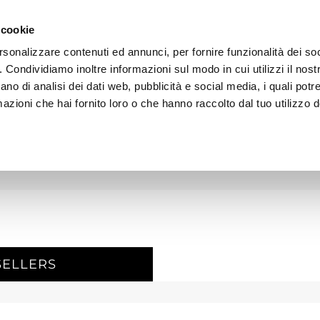
 cookie
rsonalizzare contenuti ed annunci, per fornire funzionalità dei so
o. Condividiamo inoltre informazioni sul modo in cui utilizzi il nostr
AREA DOWNLOAD
TECNOLOGIA E AMBIENTE
REF
ano di analisi dei dati web, pubblicità e social media, i quali pot
azioni che hai fornito loro o che hanno raccolto dal tuo utilizzo de
SELLERS