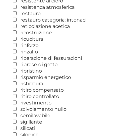
resistente al cloro
resistenza atmosferica
restauro
restauro categoria: intonaci
reticolazione acetica
ricostruzione
ricucitura
rinforzo
rinzaffo
riparazione di fessurazioni
riprese di getto
ripristino
risparmio energetico
ristiratura
ritiro compensato
ritiro controllato
rivestimento
scivolamento nullo
semilavabile
sigillante
silicati
silonico