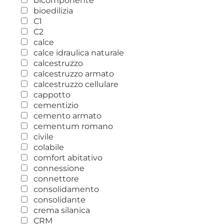
bicomponente
bioedilizia
C1
C2
calce
calce idraulica naturale
calcestruzzo
calcestruzzo armato
calcestruzzo cellulare
cappotto
cementizio
cemento armato
cementum romano
civile
colabile
comfort abitativo
connessione
connettore
consolidamento
consolidante
crema silanica
CRM