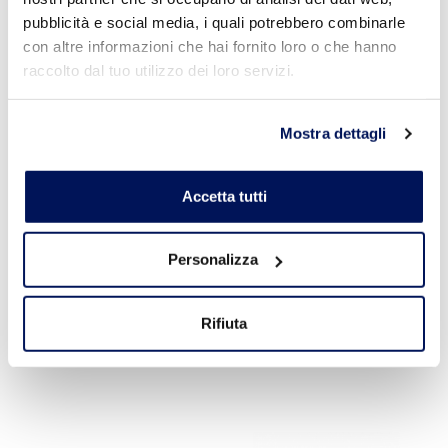
pubblicità e social media, i quali potrebbero combinarle
FIOR DI CALCE
con altre informazioni che hai fornito loro o che hanno
Rasatura
raccolto dal tuo utilizzo dei loro servizi.
Leggi Tutto
Mostra dettagli
Accetta tutti
Personalizza
Rifiuta
FLEXKOLL S1
Leggi Tutto