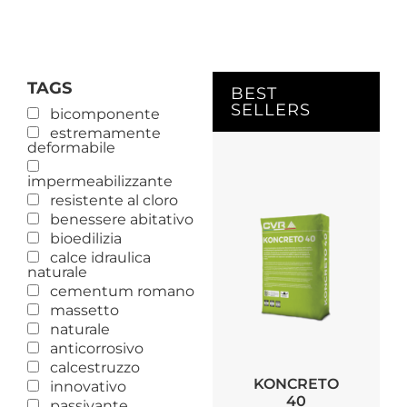
TAGS
BEST
SELLERS
bicomponente
estremamente
deformabile
impermeabilizzante
resistente al cloro
benessere abitativo
bioedilizia
calce idraulica
naturale
cementum romano
massetto
naturale
anticorrosivo
calcestruzzo
KONCRETO
innovativo
40
passivante