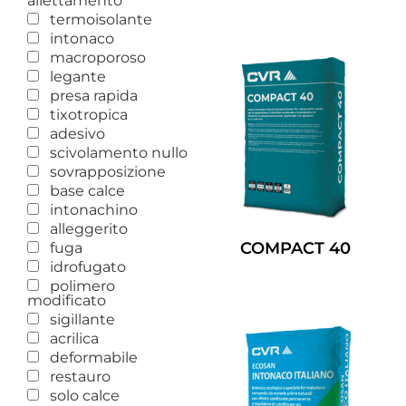
allettamento
Leggi Tutto
termoisolante
intonaco
macroporoso
legante
presa rapida
tixotropica
adesivo
scivolamento nullo
sovrapposizione
base calce
intonachino
alleggerito
COMPACT 40
fuga
idrofugato
Leggi Tutto
polimero
modificato
sigillante
acrilica
deformabile
restauro
solo calce