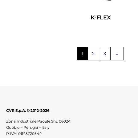
K-FLEX
Leggi Tutto
1
2
3
→
CVR S.p.A. © 2012-2026
Zona Industriale Padule Snc 06024
Gubbio – Perugia – Italy
P.IVA: 01145720544