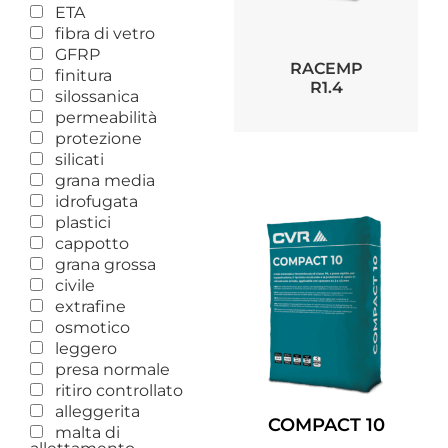
ETA
fibra di vetro
GFRP
RACEMP
finitura
R1.4
silossanica
permeabilità
protezione
silicati
grana media
idrofugata
plastici
cappotto
grana grossa
civile
extrafine
osmotico
leggero
presa normale
ritiro controllato
alleggerita
COMPACT 10
malta di