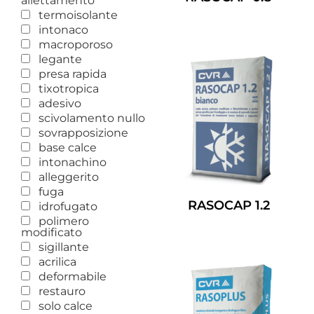
allettamento
termoisolante
Leggi Tutto
intonaco
macroporoso
legante
presa rapida
tixotropica
adesivo
scivolamento nullo
sovrapposizione
base calce
intonachino
alleggerito
fuga
RASOCAP 1.2
idrofugato
polimero
Leggi Tutto
modificato
sigillante
acrilica
deformabile
restauro
solo calce