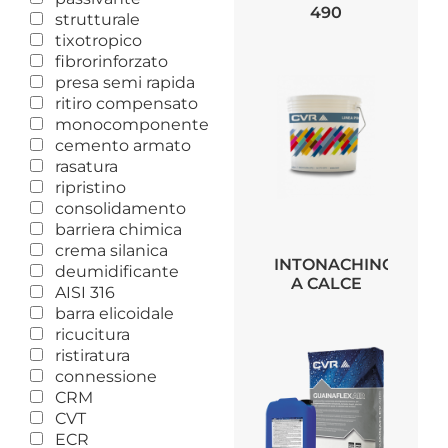
490
strutturale
tixotropico
fibrorinforzato
presa semi rapida
ritiro compensato
monocomponente
cemento armato
rasatura
ripristino
consolidamento
barriera chimica
crema silanica
INTONACHINO
deumidificante
A CALCE
AISI 316
barra elicoidale
ricucitura
ristiratura
connessione
CRM
CVT
ECR