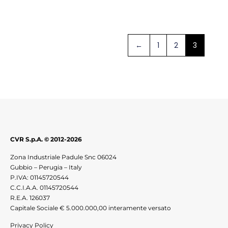
Leggi Tutto
←
1
2
3
CVR S.p.A. © 2012-2026
Zona Industriale Padule Snc 06024
Gubbio – Perugia – Italy
P.IVA: 01145720544
C.C.I.A.A. 01145720544
R.E.A. 126037
Capitale Sociale € 5.000.000,00 interamente versato
Privacy Policy