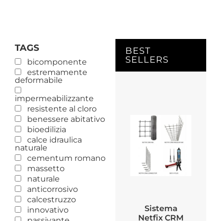
TAGS
BEST
SELLERS
bicomponente
estremamente
deformabile
impermeabilizzante
resistente al cloro
benessere abitativo
bioedilizia
calce idraulica
naturale
cementum romano
massetto
naturale
anticorrosivo
calcestruzzo
Sistema
innovativo
Netfix CRM
passivante