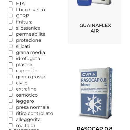
ETA
fibra di vetro
GFRP
finitura
GUAINAFLEX
silossanica
AIR
permeabilità
protezione
silicati
grana media
idrofugata
plastici
cappotto
grana grossa
civile
extrafine
osmotico
leggero
presa normale
ritiro controllato
alleggerita
malta di
RASOCAP 0.8