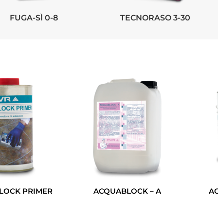
FUGA-SÌ 0-8
TECNORASO 3-30
LOCK PRIMER
ACQUABLOCK – A
A
Leggi Tutto
Leggi Tutto