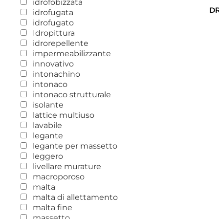
idrofobizzata
D
idrofugata
idrofugato
Idropittura
idrorepellente
impermeabilizzante
innovativo
intonachino
intonaco
intonaco strutturale
isolante
lattice multiuso
lavabile
legante
legante per massetto
leggero
livellare murature
macroporoso
malta
malta di allettamento
malta fine
massetto