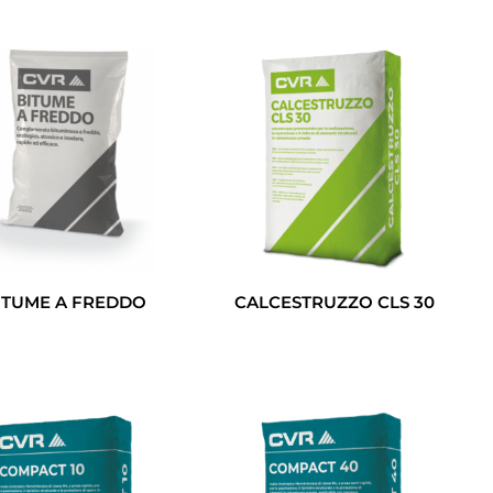
ITUME A FREDDO
CALCESTRUZZO CLS 30
Leggi Tutto
Leggi Tutto