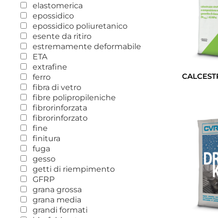
elastomerica
epossidico
epossidico poliuretanico
esente da ritiro
estremamente deformabile
ETA
extrafine
CALCEST
ferro
fibra di vetro
fibre polipropileniche
fibrorinforzata
fibrorinforzato
fine
finitura
fuga
gesso
getti di riempimento
GFRP
grana grossa
grana media
grandi formati