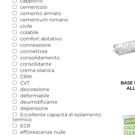
cappotto
cementizio
cemento armato
cementum romano
civile
colabile
comfort abitativo
connessione
connettore
consolidamento
consolidante
crema silanica
CRM
BASE
CVT
AL
decorazione
deformabile
deumidificante
dispersione
Eccellente capacità di isolamento
termico
ECR
efflorescenze nulle