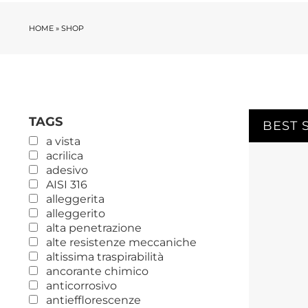
HOME
»
SHOP
TAGS
BEST 
a vista
acrilica
adesivo
AISI 316
alleggerita
alleggerito
alta penetrazione
alte resistenze meccaniche
altissima traspirabilità
ancorante chimico
anticorrosivo
antiefflorescenze