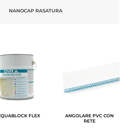
NANOCAP RASATURA
CQUABLOCK FLEX
ANGOLARE PVC CON
RETE
Leggi Tutto
Leggi Tutto