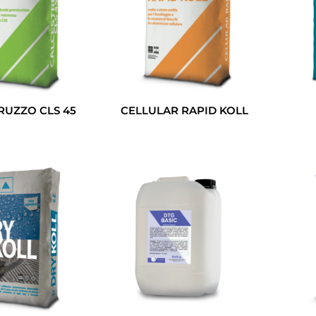
RUZZO CLS 45
CELLULAR RAPID KOLL
Leggi Tutto
Leggi Tutto