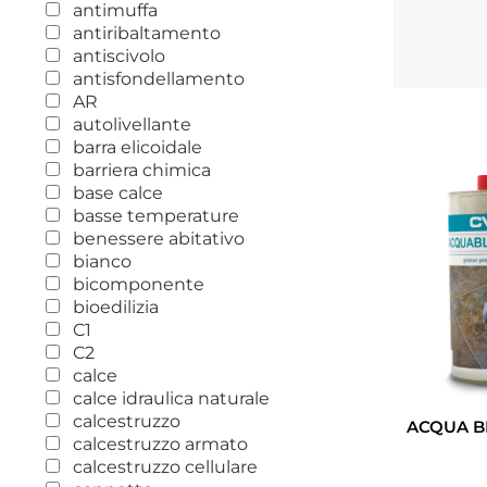
antimuffa
antiribaltamento
antiscivolo
antisfondellamento
AR
autolivellante
barra elicoidale
barriera chimica
base calce
basse temperature
benessere abitativo
bianco
bicomponente
bioedilizia
C1
C2
calce
calce idraulica naturale
calcestruzzo
ACQUA B
calcestruzzo armato
calcestruzzo cellulare