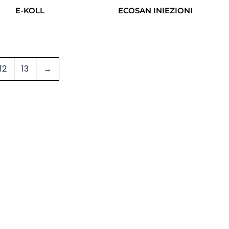
E-KOLL
ECOSAN INIEZIONI
Leggi Tutto
Leggi Tutto
12
13
→