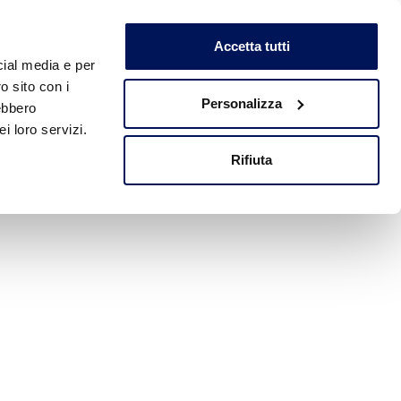
Accetta tutti
cial media e per
o sito con i
ERENZE
CONTATTI
NEWS ED EVENTI
Personalizza
rebbero
i loro servizi.
Rifiuta