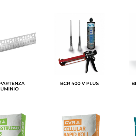
 PARTENZA
BCR 400 V PLUS
B
LUMINIO
Leggi Tutto
Leggi Tutto