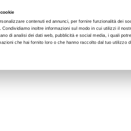
 cookie
rsonalizzare contenuti ed annunci, per fornire funzionalità dei so
o. Condividiamo inoltre informazioni sul modo in cui utilizzi il nostr
AREA DOWNLOAD
TECNOLOGIA E AMBIENTE
REF
ano di analisi dei dati web, pubblicità e social media, i quali pot
azioni che hai fornito loro o che hanno raccolto dal tuo utilizzo de
PRODOTTI