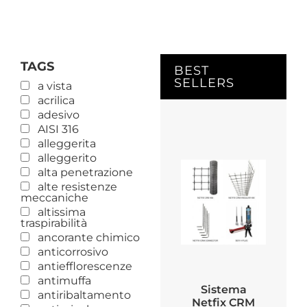
TAGS
BEST
SELLERS
a vista
acrilica
adesivo
AISI 316
alleggerita
alleggerito
alta penetrazione
alte resistenze
meccaniche
altissima
traspirabilità
ancorante chimico
anticorrosivo
antiefflorescenze
antimuffa
Sistema
antiribaltamento
Netfix CRM