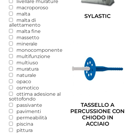
livellare murature
macroporoso
malta
SYLASTIC
malta di
allettamento
Leggi Tutto
malta fine
massetto
minerale
monocomponente
multifunzione
multiuso
muratura
naturale
opaco
osmotico
ottima adesione al
sottofondo
TASSELLO A
passivante
PERCUSSIONE CON
pavimenti
CHIODO IN
permeabilità
ACCIAIO
piscina
pittura
Leggi Tutto