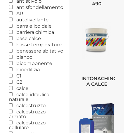
antiscivolo
490
antisfondellamento
AR
autolivellante
barra elicoidale
barriera chimica
base calce
basse temperature
benessere abitativo
bianco
bicomponente
bioedilizia
C1
INTONACHINO
C2
A CALCE
calce
calce idraulica
naturale
calcestruzzo
calcestruzzo
armato
calcestruzzo
cellulare