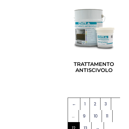
TRATTAMENTO
ANTISCIVOLO
Leggi Tutto
←
1
2
3
…
9
10
11
12
13
→