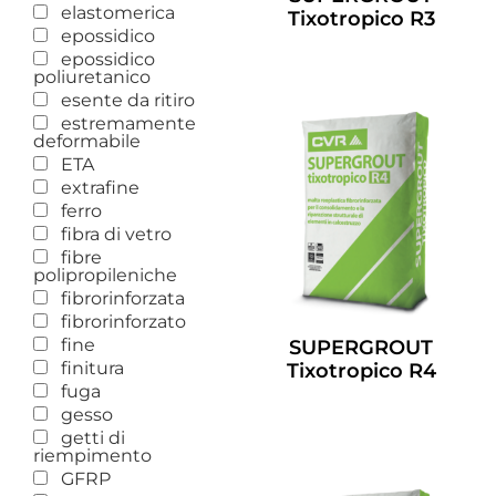
elastomerica
Tixotropico R3
epossidico
Leggi Tutto
epossidico
poliuretanico
esente da ritiro
estremamente
deformabile
ETA
extrafine
ferro
fibra di vetro
fibre
polipropileniche
fibrorinforzata
fibrorinforzato
fine
SUPERGROUT
finitura
Tixotropico R4
fuga
Leggi Tutto
gesso
getti di
riempimento
GFRP