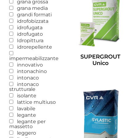
grana grossa
grana media
grandi formati
idrofobizzata
idrofugata
idrofugato
Idropittura
idrorepellente
SUPERGROUT
impermeabilizzante
Unico
innovativo
intonachino
Leggi Tutto
intonaco
intonaco
strutturale
isolante
lattice multiuso
lavabile
legante
legante per
massetto
leggero