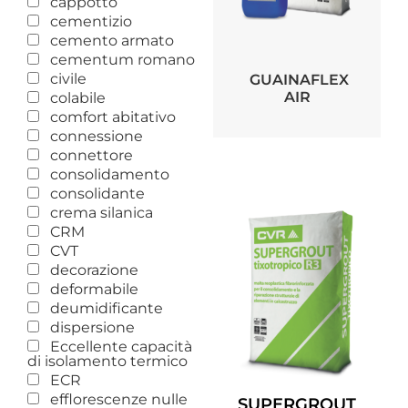
cappotto
cementizio
cemento armato
cementum romano
civile
GUAINAFLEX
AIR
colabile
comfort abitativo
connessione
connettore
consolidamento
consolidante
crema silanica
CRM
CVT
decorazione
deformabile
deumidificante
dispersione
Eccellente capacità
di isolamento termico
ECR
efflorescenze nulle
SUPERGROUT