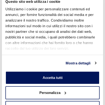
Questo sito web utilizza i cookie
resistente al cloro
resistenza
Utilizziamo i cookie per personalizzare contenuti ed
atmosferica
annunci, per fornire funzionalità dei social media e per
restauro
analizzare il nostro traffico. Condividiamo inoltre
restauro categoria:
intonaci
informazioni sul modo in cui utilizzi il nostro sito con i
reticolazione
nostri partner che si occupano di analisi dei dati web,
acetica
pubblicità e social media, i quali potrebbero combinarle
ricostruzione
TASSELLO AD
ricucitura
con altre informazioni che hai fornito loro o che hanno
AVVITAMENTO CON
rinforzo
raccolto dal tuo utilizzo dei loro servizi.
VITE IN ACCIAIO
rinzaffo
riparazione di
Leggi Tutto
fessurazioni
Mostra dettagli
riprese di getto
ripristino
risparmio
Accetta tutti
energetico
ristiratura
ritiro compensato
Personalizza
ritiro controllato
rivestimento
scivolamento nullo