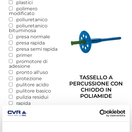
plastici
polimero
modificato
poliuretanico
poliuretanico
bituminosa
presa normale
presa rapida
presa semi rapida
primer
promotore di
adesione
pronto all'uso
TASSELLO A
protezione
PERCUSSIONE CON
pulitore acido
CHIODO IN
pulitore basico
POLIAMIDE
pulizia residui
rapida
Leggi Tutto
rapido indurimento
rasante
rasatura
reattivo