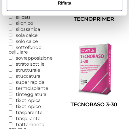
Rifiuta
semilavabile
sigillante
silicati
TECNOPRIMER
silonico
Leggi Tutto
silossanica
sola calce
solo calce
sottofondo
cellulare
sovrapposizione
strato sottile
strutturale
stuccatura
super rapida
termoisolante
tinteggiatura
tixotropica
TECNORASO 3-30
tixotropico
trasparente
Leggi Tutto
traspirante
trattamento