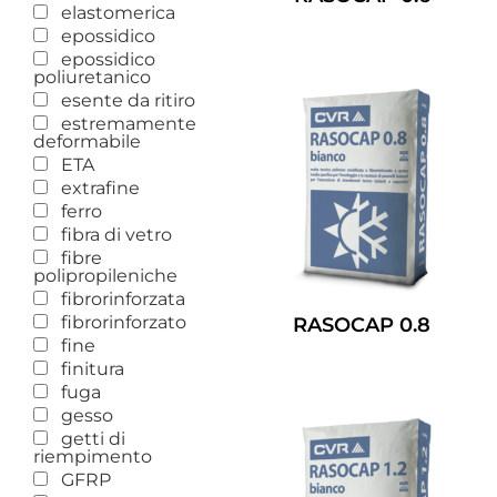
elastomerica
Leggi Tutto
epossidico
epossidico
poliuretanico
esente da ritiro
estremamente
deformabile
ETA
extrafine
ferro
fibra di vetro
fibre
polipropileniche
fibrorinforzata
fibrorinforzato
RASOCAP 0.8
fine
Leggi Tutto
finitura
fuga
gesso
getti di
riempimento
GFRP