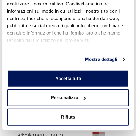
RE-DRY SYSTEM
resistente al cloro
analizzare il nostro traffico. Condividiamo inoltre
200
resistenza
informazioni sul modo in cui utilizzi il nostro sito con i
atmosferica
Leggi Tutto
nostri partner che si occupano di analisi dei dati web,
restauro
pubblicità e social media, i quali potrebbero combinarle
restauro categoria:
intonaci
con altre informazioni che hai fornito loro o che hanno
reticolazione
raccolto dal tuo utilizzo dei loro servizi.
acetica
ricostruzione
ricucitura
Mostra dettagli
rinforzo
rinzaffo
riparazione di
Accetta tutti
fessurazioni
riprese di getto
ripristino
Personalizza
risparmio
REPOFIX
energetico
Leggi Tutto
ristiratura
ritiro compensato
Rifiuta
ritiro controllato
rivestimento
scivolamento nullo