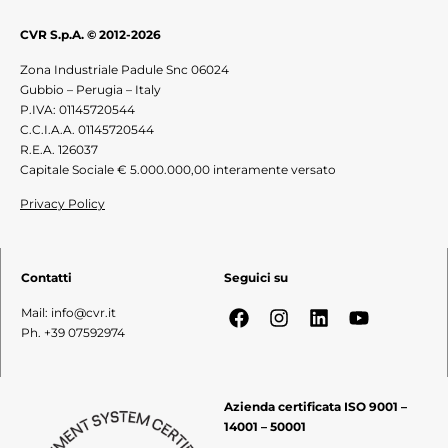
CVR S.p.A. © 2012-2026
Zona Industriale Padule Snc 06024
Gubbio – Perugia – Italy
P.IVA: 01145720544
C.C.I.A.A. 01145720544
R.E.A. 126037
Capitale Sociale € 5.000.000,00 interamente versato
Privacy Policy
Contatti
Seguici su
Mail: info@cvr.it
Ph. +39 07592974
Azienda certificata ISO 9001 –
14001 – 50001