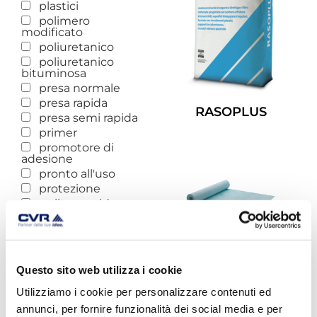
plastici
polimero
modificato
poliuretanico
poliuretanico
bituminosa
presa normale
presa rapida
RASOPLUS
presa semi rapida
primer
Leggi Tutto
promotore di
adesione
pronto all'uso
protezione
pulitore acido
pulitore basico
pulizia residui
rapida
rapido indurimento
Questo sito web utilizza i cookie
rasante
Utilizziamo i cookie per personalizzare contenuti ed
rasatura
reattivo
annunci, per fornire funzionalità dei social media e per