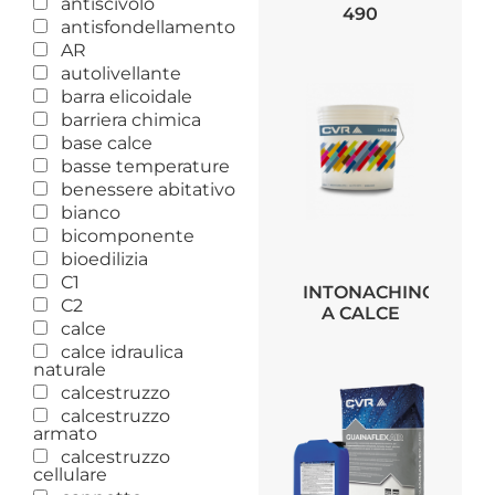
antiscivolo
490
antisfondellamento
AR
autolivellante
barra elicoidale
barriera chimica
base calce
basse temperature
benessere abitativo
bianco
bicomponente
bioedilizia
C1
INTONACHINO
C2
A CALCE
calce
calce idraulica
naturale
calcestruzzo
calcestruzzo
armato
calcestruzzo
cellulare