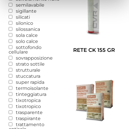
semilavabile
sigillante
silicati
silonico
silossanica
sola calce
solo calce
sottofondo
RETE CK 155 GR
cellulare
sovrapposizione
Leggi Tutto
strato sottile
strutturale
stuccatura
super rapida
termoisolante
tinteggiatura
tixotropica
tixotropico
trasparente
traspirante
trattamento