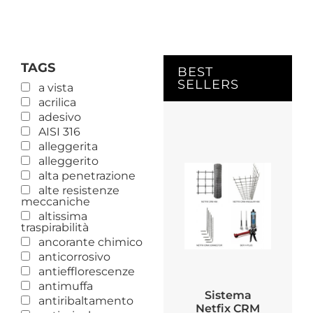
TAGS
BEST
SELLERS
a vista
acrilica
adesivo
AISI 316
alleggerita
alleggerito
alta penetrazione
alte resistenze
meccaniche
altissima
traspirabilità
ancorante chimico
anticorrosivo
antiefflorescenze
antimuffa
Sistema
antiribaltamento
Netfix CRM