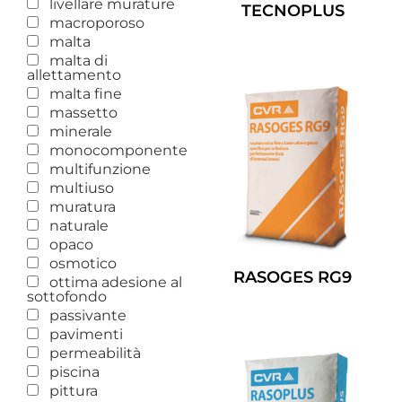
livellare murature
TECNOPLUS
macroporoso
Leggi Tutto
malta
malta di
allettamento
malta fine
massetto
minerale
monocomponente
multifunzione
multiuso
muratura
naturale
opaco
osmotico
RASOGES RG9
ottima adesione al
sottofondo
Leggi Tutto
passivante
pavimenti
permeabilità
piscina
pittura