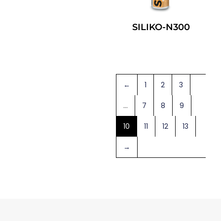
SILIKO-N300
Leggi Tutto
←
1
2
3
…
7
8
9
10
11
12
13
→