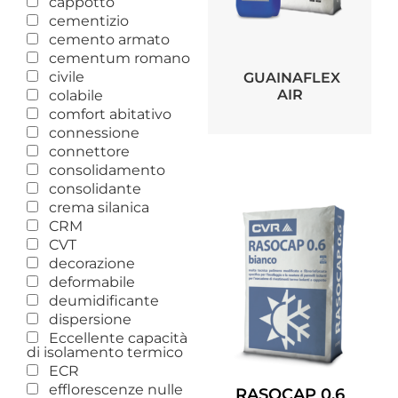
cappotto
cementizio
cemento armato
cementum romano
civile
GUAINAFLEX
AIR
colabile
comfort abitativo
connessione
connettore
consolidamento
consolidante
crema silanica
CRM
CVT
decorazione
deformabile
deumidificante
dispersione
Eccellente capacità
di isolamento termico
ECR
efflorescenze nulle
RASOCAP 0.6