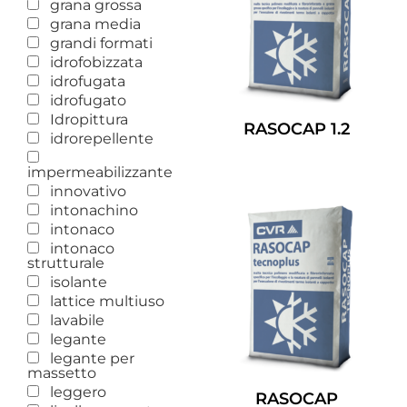
grana grossa
grana media
grandi formati
idrofobizzata
idrofugata
idrofugato
Idropittura
RASOCAP 1.2
idrorepellente
Leggi Tutto
impermeabilizzante
innovativo
intonachino
intonaco
intonaco
strutturale
isolante
lattice multiuso
lavabile
legante
legante per
massetto
leggero
RASOCAP