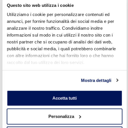
Questo sito web utilizza i cookie
Promotore di adesione
per il trattamento
Utilizziamo i cookie per personalizzare contenuti ed
ACQUABLOCK FLEX
annunci, per fornire funzionalità dei social media e per
analizzare il nostro traffico. Condividiamo inoltre
Sottofondi
informazioni sul modo in cui utilizzi il nostro sito con i
Piastrelle ceramiche,
nostri partner che si occupano di analisi dei dati web,
grès, clinker, cotto
pubblicità e social media, i quali potrebbero combinarle
Marmette in cemento
con altre informazioni che hai fornito loro o che hanno
Pietre naturali
raccolto dal tuo utilizzo dei loro servizi.
Mosaico ceramico o
vetroso
Calcestruzzo
Mostra dettagli
SCHEDA TECNICA
Accetta tutti
SCHEDA DI SICUREZZA
Personalizza
Categorie:
FLOORING SYSTEM
,
IMPERMEABILIZZANTI