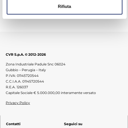
Tags:
monocomponente
,
primer
Rifiuta
CVR S.p.A. © 2012-2026
Zona Industriale Padule Snc 06024
Gubbio – Perugia – Italy
P.IVA: 01145720544
C.C.I.A.A. 01145720544
R.E.A. 126037
Capitale Sociale € 5.000.000,00 interamente versato
Privacy Policy
Contatti
Seguici su