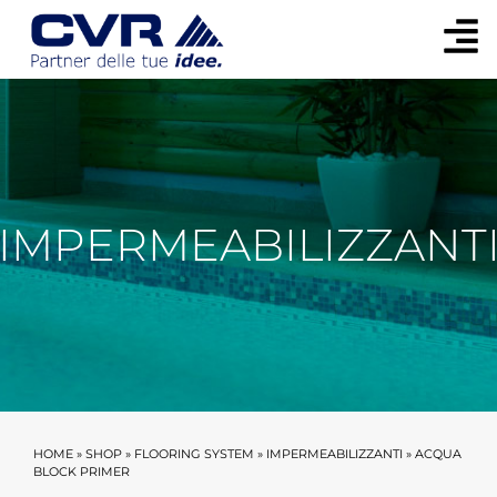
IMPERMEABILIZZANT
HOME
»
SHOP
»
FLOORING SYSTEM
»
IMPERMEABILIZZANTI
»
ACQUA
BLOCK PRIMER