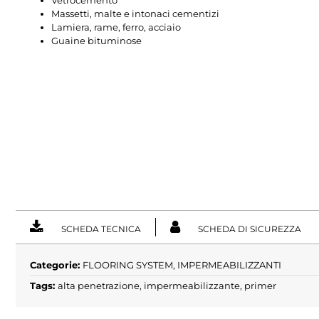
Vetrocemento
Massetti, malte e intonaci cementizi
Lamiera, rame, ferro, acciaio
Guaine bituminose
SCHEDA TECNICA
SCHEDA DI SICUREZZA
Categorie:
FLOORING SYSTEM
,
IMPERMEABILIZZANTI
Tags:
alta penetrazione
,
impermeabilizzante
,
primer