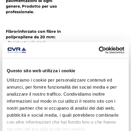
pavimentazioni di ogni
genere. Prodotto per uso
professionale.
Fibrorinforzato con fibre in
polipropilene da 20 mm:
• Resistenti agli alcali
• Creano un’armatura
tridimensionale all’interno del
massetto
• Contrastano eventuali
fenomeni di ritiro idraulico
Questo sito web utilizza i cookie
• Assicurano la massima
Utilizziamo i cookie per personalizzare contenuti ed
stabilità al prodotto
annunci, per fornire funzionalità dei social media e per
analizzare il nostro traffico. Condividiamo inoltre
informazioni sul modo in cui utilizzi il nostro sito con i
Tempi di asciugatura rapidi
(spessore 4 cm):
nostri partner che si occupano di analisi dei dati web,
• Ceramica: 24h
pubblicità e social media, i quali potrebbero combinarle
• Legno: 3 gg
con altre informazioni che hai fornito loro o che hanno
raccolto dal tuo utilizzo dei loro servizi.