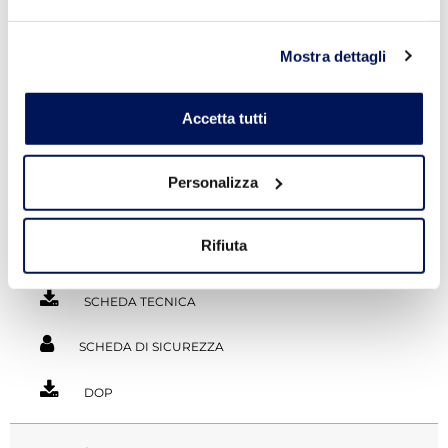
Elevate prestazioni
meccaniche:
Mostra dettagli
• Resistenza a compressione >
40 MPa
• Resistenza a flessione > 8 MPa
• Idoneo per la posa di
Accetta tutti
pavimentazioni di ogni
genere, per tutte le
destinazioni d’uso previste
Personalizza
dalle principali norme di
riferimento
Rifiuta
SCHEDA TECNICA
SCHEDA DI SICUREZZA
DOP