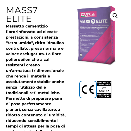
MASS7
ELITE
Massetto cementizio
fibrorinforzato ad elevate
prestazioni, a consistenza
“terra umida”, ritiro idraulico
controllato, presa normale e
veloce asciugatura. Le fibre
polipropileniche alcali
resistenti creano
un’armatura tridimensionale
che rende il materiale
assolutamente stabile anche
senza l’utilizzo delle
tradizionali reti metalliche.
Permette di preparare piani
di posa perfettamente
planari, senza cavillature, a
ridotto contenuto di umidità,
riducendo sensibilmente i
tempi di attesa per la posa di