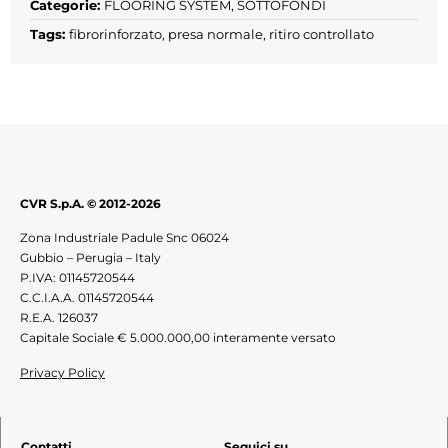
Categorie:
FLOORING SYSTEM
,
SOTTOFONDI
Tags:
fibrorinforzato
,
presa normale
,
ritiro controllato
CVR S.p.A. © 2012-2026
Zona Industriale Padule Snc 06024
Gubbio – Perugia – Italy
P.IVA: 01145720544
C.C.I.A.A. 01145720544
R.E.A. 126037
Capitale Sociale € 5.000.000,00 interamente versato
Privacy Policy
Contatti
Seguici su