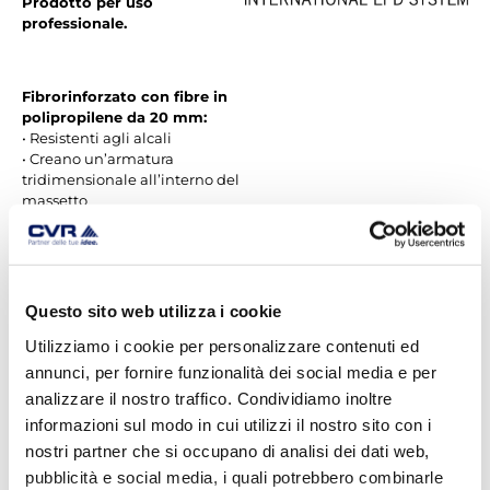
Prodotto per uso
professionale.
Fibrorinforzato con fibre in
polipropilene da 20 mm:
• Resistenti agli alcali
• Creano un’armatura
tridimensionale all’interno del
massetto
• Contrastano eventuali
fenomeni di ritiro idraulico
• Assicurano la massima
stabilità al prodotto
Questo sito web utilizza i cookie
Utilizziamo i cookie per personalizzare contenuti ed
Tempi di asciugatura rapidi
annunci, per fornire funzionalità dei social media e per
(spessore 4 cm):
analizzare il nostro traffico. Condividiamo inoltre
• Ceramica: 24h
• Legno: 5 gg
informazioni sul modo in cui utilizzi il nostro sito con i
nostri partner che si occupano di analisi dei dati web,
pubblicità e social media, i quali potrebbero combinarle