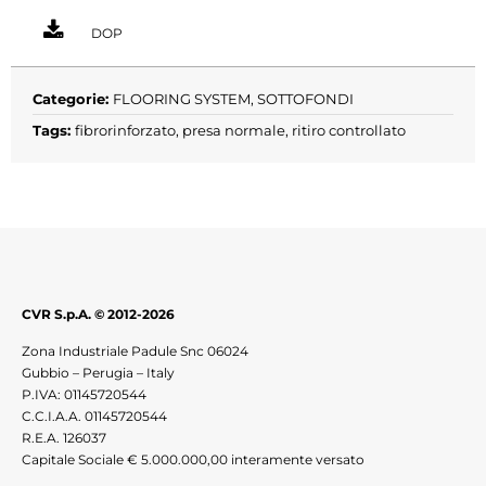
DOP
Categorie:
FLOORING SYSTEM
,
SOTTOFONDI
Tags:
fibrorinforzato
,
presa normale
,
ritiro controllato
CVR S.p.A. © 2012-2026
Zona Industriale Padule Snc 06024
Gubbio – Perugia – Italy
P.IVA: 01145720544
C.C.I.A.A. 01145720544
R.E.A. 126037
Capitale Sociale € 5.000.000,00 interamente versato