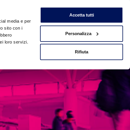
Accetta tutti
cial media e per
o sito con i
ERENZE
CONTATTI
NEWS ED EVENTI
Personalizza
rebbero
i loro servizi.
Rifiuta