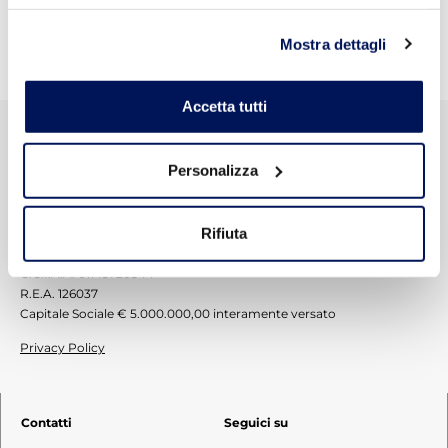
Tags:
Idropittura
,
traspirante
Mostra dettagli
Accetta tutti
Personalizza
CVR S.p.A. © 2012-2026
Zona Industriale Padule Snc 06024
Rifiuta
Gubbio – Perugia – Italy
P.IVA: 01145720544
C.C.I.A.A. 01145720544
R.E.A. 126037
Capitale Sociale € 5.000.000,00 interamente versato
Privacy Policy
Contatti
Seguici su