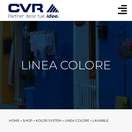
LINEA COLORE
HOME
»
SHOP
»
KOLOR SYSTEM
»
LINEA COLORE
»
LAVABILE