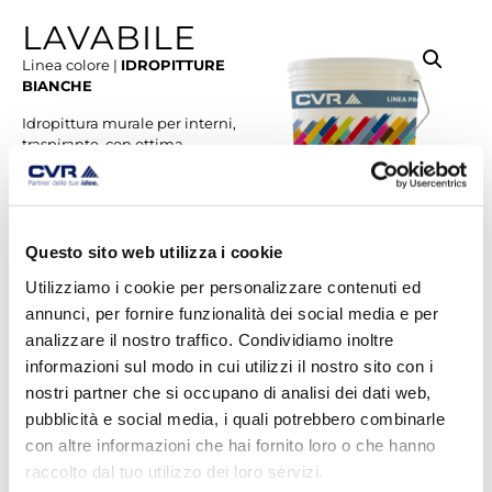
LAVABILE
Linea colore |
IDROPITTURE
BIANCHE
Idropittura murale per interni,
traspirante, con ottima
copertura, buona permeabilità
al vapore acqueo, elevato
livello di bianco, resistente a
muffe e batteri. Prodotto per
uso professionale.
Questo sito web utilizza i cookie
Utilizziamo i cookie per personalizzare contenuti ed
annunci, per fornire funzionalità dei social media e per
analizzare il nostro traffico. Condividiamo inoltre
SCHEDA TECNICA
informazioni sul modo in cui utilizzi il nostro sito con i
nostri partner che si occupano di analisi dei dati web,
SCHEDA DI SICUREZZA
pubblicità e social media, i quali potrebbero combinarle
con altre informazioni che hai fornito loro o che hanno
raccolto dal tuo utilizzo dei loro servizi.
Categorie:
KOLOR SYSTEM
,
LINEA COLORE