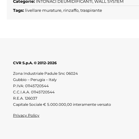
Categorie:
INTONACI DEUMIDIFICANTI
,
WALL SYSTEM
Tags:
livellare murature
,
rinzaffo
,
traspirante
CVR S.p.A. © 2012-2026
Zona Industriale Padule Snc 06024
Gubbio – Perugia – Italy
P.IVA: 01145720544
C.C.I.A.A. 01145720544
R.E.A. 126037
Capitale Sociale € 5.000.000,00 interamente versato
Privacy Policy