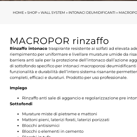
HOME
»
SHOP
»
WALL SYSTEM
»
INTONACI DEUMIDIFICANTI
»
MACROPO
MACROPOR rinzaffo
Rinzaffo intonaco
traspirante resistente ai solfati ad elevata
riempimento per uniformare e livellare murature umide da risana
barriera anti sale per la protezione dell’intonaco dall’azione aggr
di sottofondo specifico per intonaci macroporosi deumidificanti i
funzionalità e durabilità dell’intero sistema risanante permett
completi, efficaci e duraturi. Prodotto per uso professionale.
Impiego
Rinzaffo anti sale di aggancio e regolarizzazione pre int
Sottofondi
Murature miste di pietrame e mattoni
Mattoni pieni, laterizi forati, laterizi porizzati
Blocchi antisismici
Blocchi o elementi in cemento