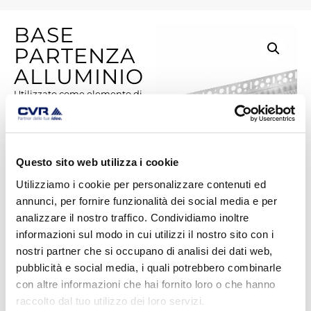
BASE
PARTENZA
ALLUMINIO
Utilizzato come elemento di
partenza orizzontale per la
posa dei pannelli isolanti in
fase di incollaggio al muro nei
sistemi a cappotto.
Questo sito web utilizza i cookie
Utilizziamo i cookie per personalizzare contenuti ed
annunci, per fornire funzionalità dei social media e per
analizzare il nostro traffico. Condividiamo inoltre
informazioni sul modo in cui utilizzi il nostro sito con i
SCHEDA TECNICA
nostri partner che si occupano di analisi dei dati web,
pubblicità e social media, i quali potrebbero combinarle
Categorie:
SISTEMI CAPPOTTO
,
WALL SYSTEM
con altre informazioni che hai fornito loro o che hanno
Tags:
alte resistenze meccaniche
,
cappotto
,
comfort
raccolto dal tuo utilizzo dei loro servizi.
abitativo
,
Eccellente capacità di isolamento termico
,