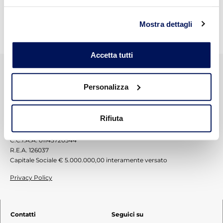
risparmio energetico
Mostra dettagli
Accetta tutti
Personalizza
CVR S.p.A. © 2012-2026
Zona Industriale Padule Snc 06024
Rifiuta
Gubbio – Perugia – Italy
P.IVA: 01145720544
C.C.I.A.A. 01145720544
R.E.A. 126037
Capitale Sociale € 5.000.000,00 interamente versato
Privacy Policy
Contatti
Seguici su