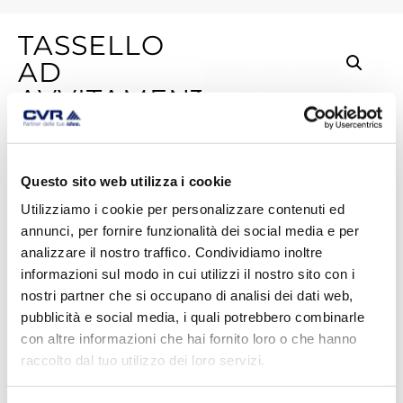
TASSELLO
AD
AVVITAMENTO
CON VITE IN
ACCIAIO
Questo sito web utilizza i cookie
Utilizziamo i cookie per personalizzare contenuti ed
annunci, per fornire funzionalità dei social media e per
analizzare il nostro traffico. Condividiamo inoltre
informazioni sul modo in cui utilizzi il nostro sito con i
nostri partner che si occupano di analisi dei dati web,
pubblicità e social media, i quali potrebbero combinarle
Categorie:
SISTEMI CAPPOTTO
,
WALL SYSTEM
con altre informazioni che hai fornito loro o che hanno
Tags:
cappotto
,
comfort abitativo
,
Eccellente capacità di
raccolto dal tuo utilizzo dei loro servizi.
isolamento termico
,
risparmio energetico