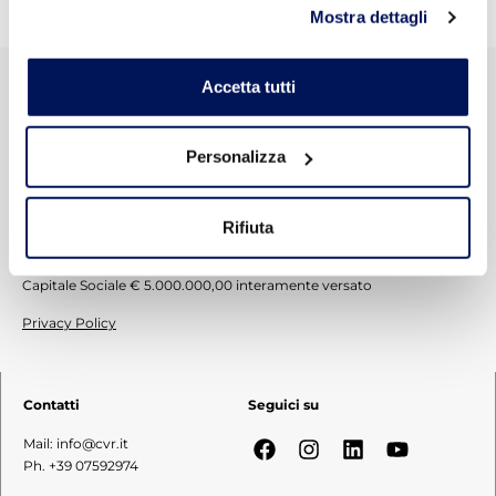
Mostra dettagli
Accetta tutti
CVR S.p.A. © 2012-2026
Personalizza
Zona Industriale Padule Snc 06024
Gubbio – Perugia – Italy
P.IVA: 01145720544
Rifiuta
C.C.I.A.A. 01145720544
R.E.A. 126037
Capitale Sociale € 5.000.000,00 interamente versato
Privacy Policy
Contatti
Seguici su
Mail: info@cvr.it
Ph. +39 07592974