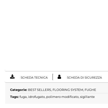
SCHEDA TECNICA
SCHEDA DI SICUREZZA
Categorie:
BEST SELLERS
,
FLOORING SYSTEM
,
FUGHE
Tags:
fuga
,
idrofugato
,
polimero modificato
,
sigillante