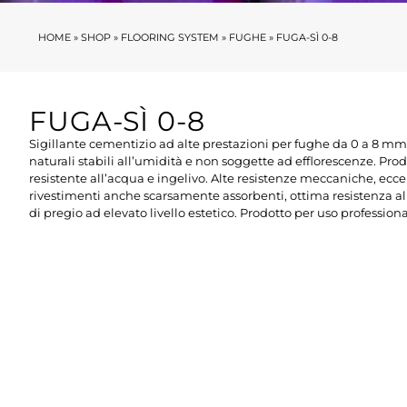
HOME
»
SHOP
»
FLOORING SYSTEM
»
FUGHE
»
FUGA-SÌ 0-8
FUGA-SÌ 0-8
Sigillante cementizio ad alte prestazioni per fughe da 0 a 8 mm
naturali stabili all’umidità e non soggette ad efflorescenze. Pro
resistente all’acqua e ingelivo. Alte resistenze meccaniche, ecce
rivestimenti anche scarsamente assorbenti, ottima resistenza all
di pregio ad elevato livello estetico. Prodotto per uso professiona