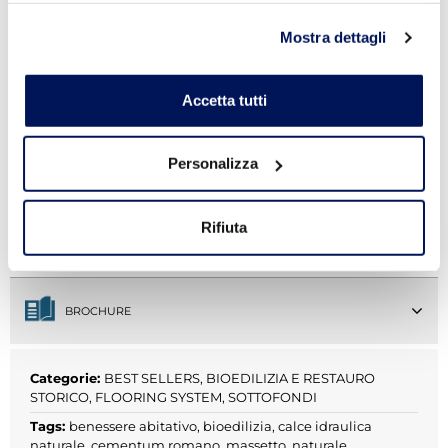
terrazze, balconi,
coperture piane, lastrici
Mostra dettagli
solari
musei, cattedrali, locali
commerciali
Accetta tutti
SCHEDA TECNICA
Personalizza
SCHEDA DI SICUREZZA
Rifiuta
DOP
BROCHURE
Categorie:
BEST SELLERS
,
BIOEDILIZIA E RESTAURO
STORICO
,
FLOORING SYSTEM
,
SOTTOFONDI
Tags:
benessere abitativo
,
bioedilizia
,
calce idraulica
naturale
,
cementum romano
,
massetto
,
naturale