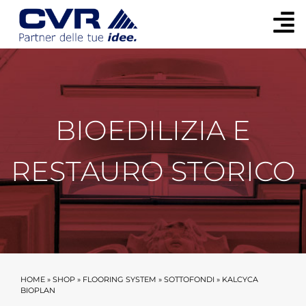
BIOEDILIZIA E
RESTAURO STORICO
HOME
»
SHOP
»
FLOORING SYSTEM
»
SOTTOFONDI
»
KALCYCA
BIOPLAN