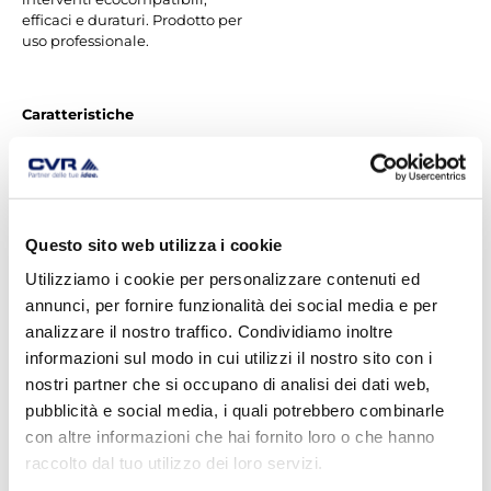
efficaci e duraturi. Prodotto per
uso professionale.
Caratteristiche
ecosostenibile
totalmente esente da
cemento PTL
elevate resistenze
meccaniche
Questo sito web utilizza i cookie
ottima stabilità
dimensionale
Utilizziamo i cookie per personalizzare contenuti ed
completamente a base
annunci, per fornire funzionalità dei social media e per
minerale
analizzare il nostro traffico. Condividiamo inoltre
eccellente lavorabilità
informazioni sul modo in cui utilizzi il nostro sito con i
nostri partner che si occupano di analisi dei dati web,
Destinazione d’uso
pubblicità e social media, i quali potrebbero combinarle
pavimentazioni interne
con altre informazioni che hai fornito loro o che hanno
ed esterne di civili
raccolto dal tuo utilizzo dei loro servizi.
abitazioni