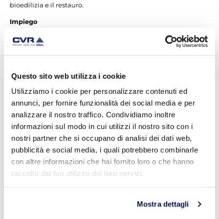
bioedilizia e il restauro.
Impiego
Intonaco di sottofondo a
base di calce idraulica
naturale NHL3.5
Rappezzi di intonaci
Sottofondi
Questo sito web utilizza i cookie
Utilizziamo i cookie per personalizzare contenuti ed
Mattoni pieni, laterizi
forati, laterizi porizzati
annunci, per fornire funzionalità dei social media e per
Blocchi antisismici
analizzare il nostro traffico. Condividiamo inoltre
Blocchi in cemento
informazioni sul modo in cui utilizzi il nostro sito con i
Murature miste di
pietrame e mattoni
nostri partner che si occupano di analisi dei dati web,
Blocchi in tufo compatti
pubblicità e social media, i quali potrebbero combinarle
e resistenti
con altre informazioni che hai fornito loro o che hanno
Rinzaffi o intonaci a base
raccolto dal tuo utilizzo dei loro servizi.
calce e cemento
Mostra dettagli