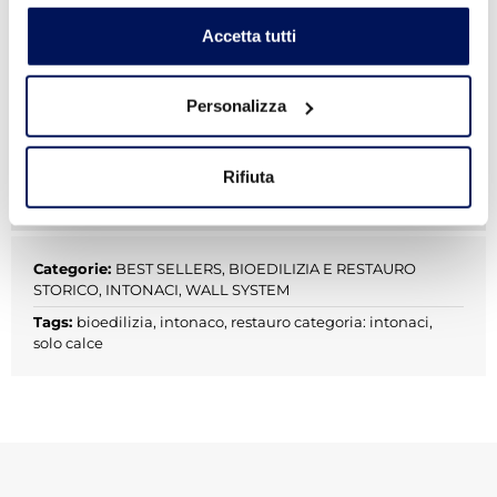
SCHEDA TECNICA
Accetta tutti
SCHEDA DI SICUREZZA
Personalizza
DOP
Rifiuta
BROCHURE
Categorie:
BEST SELLERS
,
BIOEDILIZIA E RESTAURO
STORICO
,
INTONACI
,
WALL SYSTEM
Tags:
bioedilizia
,
intonaco
,
restauro categoria: intonaci
,
solo calce