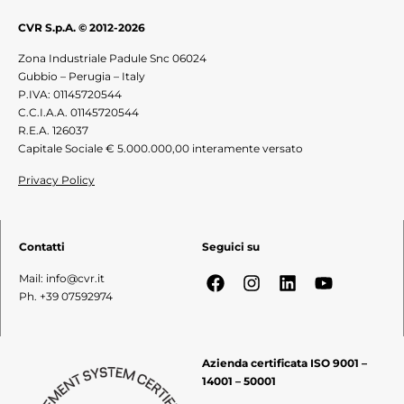
CVR S.p.A. © 2012-2026
Zona Industriale Padule Snc 06024
Gubbio – Perugia – Italy
P.IVA: 01145720544
C.C.I.A.A. 01145720544
R.E.A. 126037
Capitale Sociale € 5.000.000,00 interamente versato
Privacy Policy
Contatti
Seguici su
Mail: info@cvr.it
Ph. +39 07592974
Azienda certificata ISO 9001 –
14001 – 50001