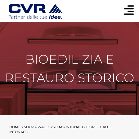
BIOEDILIZIA E
RESTAURO STORICO
HOME
»
SHOP
»
WALL SYSTEM
»
INTONACI
»
FIOR DI CALCE
INTONACO