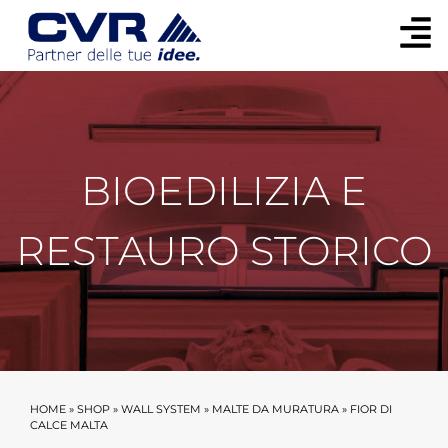
BIOEDILIZIA E
RESTAURO STORICO
HOME
»
SHOP
»
WALL SYSTEM
»
MALTE DA MURATURA
»
FIOR DI
CALCE MALTA