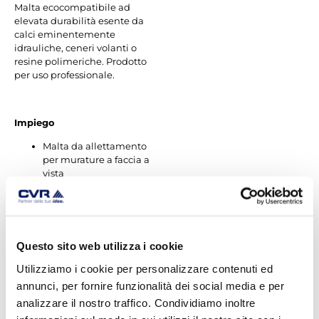
Malta ecocompatibile ad
elevata durabilità esente da
calci eminentemente
idrauliche, ceneri volanti o
resine polimeriche. Prodotto
per uso professionale.
Impiego
Malta da allettamento
per murature a faccia a
vista
Stilatura e stuccatura dei
giunti di elementi a
faccia a vista
Realizzazione di
tamponature
Questo sito web utilizza i cookie
Realizzazione di intonaci
Utilizziamo i cookie per personalizzare contenuti ed
a raso sasso
Rappezzi di intonaci
annunci, per fornire funzionalità dei social media e per
analizzare il nostro traffico. Condividiamo inoltre
Materiali compatibili