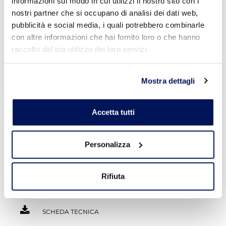
informazioni sul modo in cui utilizzi il nostro sito con i
nostri partner che si occupano di analisi dei dati web,
Mattoni pieni
pubblicità e social media, i quali potrebbero combinarle
Pianelle
Laterizi forati
con altre informazioni che hai fornito loro o che hanno
Pietre naturali
raccolto dal tuo utilizzo dei loro servizi.
mediamente assorbenti
Blocchi in tufo
Mostra dettagli
Accetta tutti
Personalizza
Palazzo dei Consoli –
Gubbio | Italia
Rifiuta
SCHEDA TECNICA